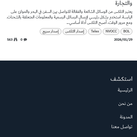
والتجارة
يعتبر التلكس من الوسائل الشائعة والفعّالة للتواصل بين السفن في البحر والموانئ على
اليابسة. استخدم بشكل رئيسي لإرسال الرسائل الرسمية والمعلومات المتعلقة بالشحنات.
ومع مرور الوقت، أصبح التلكس أداة أساسي...
BOL
NVOCC
Telex
إصدار التلكس
إصدار سريع
29‏/01‏/2026
0
563
استكشف
الرئيسية
من نحن
المدونة
تواصل معنا