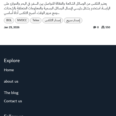
يعتبر التلكس من الوسائل الشائعة والفعّالة للتواصل بين السفن في البحر والموانئ على
اليابسة. استخدم بشكل رئيسي لإرسال الرسائل الرسمية والمعلومات المتعلقة بالشحنات.
ومع مرور الوقت، أصبح التلكس أداة أساسي...
إصدار سريع
إصدار التلكس
Telex
NVOCC
BOL
Jan 29, 2026
0
550
Explore
Home
about us
The blog
Contact us