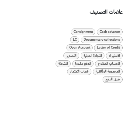
علامات التصنيف
Consignment
Cash advance
LC
Documentary collections
Open Account
Letter of Credit
الاستيراد
التجارة الدولية
التصدير
الحساب المفتوح
الدفع مقدما
الشحنة
المجموعة الوثائقية
خطاب الاعتماد
طرق الدفع