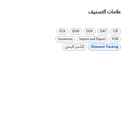
علامات التصنيف
FCA
EXW
DDP
DAT
CIP
Incoterms
Import and Export
FOB
Shipment Tracking
الشحن البحري