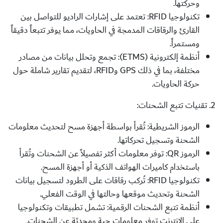
وحركتها.
تكنولوجيا RFID:
تعتمد على إشارات الراديو للتواصل بين
القارئ والرقاقات المدمجة في الحاويات، مما يوفر تتبعاً دقيقاً
ومستمراً.
أنظمة إلكترونية (ETMS):
تجمع وتحلل بيانات من مصادر
مختلفة، بما في ذلك GPS وRFID، لتقديم تقارير شاملة حول
حركة الحاويات.
2. تقنيات تتبع الشحنات:
الرموز الشريطية:
تُقرأ بواسطة أجهزة مسح لتحديث معلومات
الشحنة وتسجيل تحركاتها.
الرموز QR:
توفر معلومات أكثر تفصيلاً عن الشحنات وتُقرأ
باستخدام كاميرات الهواتف الذكية أو أجهزة المسح.
تكنولوجيا RFID:
تُركب رقاقات على الطرود لتسجيل بيانات
الشحنة وتحديث موقعها وحالتها في الوقت الفعلي.
أنظمة تتبع الشحنات الرقمية:
تشمل تطبيقات وتكنولوجيا
على الإنترنت توفر معلومات حية ومحدثة عن الشحنات.