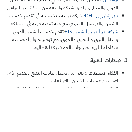
الدولي والمحلي، ولديها شبكة واسعة من المكاتب والمرافق.
دي إتش إل DHL:
شركة دولية متخصصة في تقديم خدمات
الشحن والتوصيل السريع، مع بنية تحتية قوية في المملكة
شركة بدر الدولي للشحن BIS
:
تقدم خدمات الشحن الدولي
والنقل البري والبحري والجوي، مع توفير حلول لوجستية
متكاملة لتلبية احتياجات العملاء بكفاءة عالية.
3. الابتكارات التقنية:
الذكاء الاصطناعي:
يعزز من تحليل بيانات التتبع وتقديم رؤى
لتحسين عمليات الشحن والتوقعات.
الطائرات بدون طيار:
تستكشف بعض الشركات إمكانية
استخدامها لتسريع توصيل الشحنات وتحسين تتبعها.
4- المنصات التقنية التي تخدم القطاع اللوجستي :
"تتبع فسح"
هو نظام يتيح متابعة حالة طلبات الفسح
الجمركي عبر الإنترنت، مما يسهل عملية الشحن ويضمن